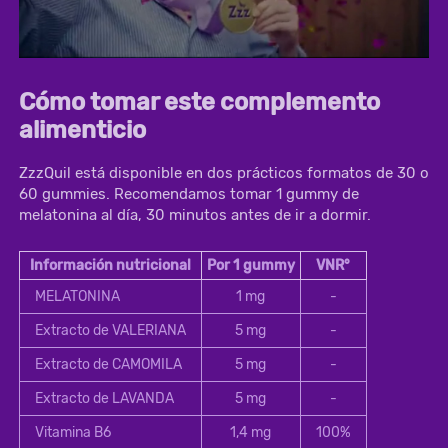
Cómo tomar este complemento
alimenticio
ZzzQuil está disponible en dos prácticos formatos de 30 o 
60 gummies. Recomendamos tomar 1 gummy de 
melatonina al día, 30 minutos antes de ir a dormir.
Información nutricional
Por 1 gummy
VNR°
MELATONINA
1 mg
-
Extracto de VALERIANA
5 mg
-
Extracto de CAMOMILA
5 mg
-
Extracto de LAVANDA
5 mg
-
Vitamina B6
1,4 mg
100%