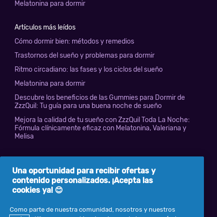
Melatonina para dormir
Artículos más leídos
Cómo dormir bien: métodos y remedios
Trastornos del sueño y problemas para dormir
Ritmo circadiano: las fases y los ciclos del sueño
Melatonina para dormir
Descubre los beneficios de las Gummies para Dormir de
ZzzQuil: Tu guía para una buena noche de sueño
Mejora la calidad de tu sueño con ZzzQuil Toda La Noche:
Fórmula clínicamente eficaz con Melatonina, Valeriana y
Melisa
Información sobre ZzzQuil
Una oportunidad para recibir ofertas y
Términos y condiciones
contenido personalizados. ¡Acepta las
Mis Datos
cookies ya! 😊
Privacidad
Como parte de nuestra comunidad, nosotros y nuestros
Declaración de accesibilidad