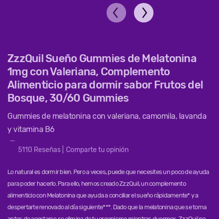
ZzzQuil Sueño Gummies de Melatonina
1mg con Valeriana, Complemento
Alimenticio para dormir sabor Frutos del
Bosque, 30/60 Gummies
Gummies de melatonina con valeriana, camomila, lavanda
y vitamina B6
5110
Reseñas
|
Comparte tu opinión
Lo natural es dormir bien. Pero a veces, puede que necesites un poco de ayuda
para poder hacerlo. Para ello, hemos creado ZzzQuil, un complemento
alimenticio con Melatonina que ayuda a conciliar el sueño rápidamente* y a
despertarte renovado al día siguiente***. Dado que la melatonina que se toma
antes de acostarse se elimina de tu organismo mientras duermes, ZzzQuil no